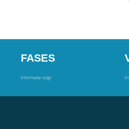
FASES
Informatie volgt
In