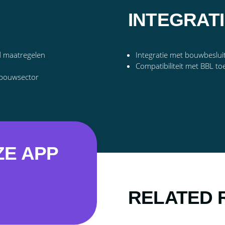
INTEGRAT
rd maatregelen
Integratie met bouwbeslui
Compatibiliteit met BBL to
 bouwsector
ZE APP
RELATED 