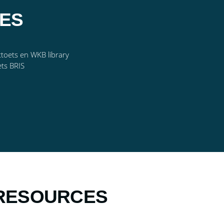
IES
ttoets en WKB library
ets BRIS
RESOURCES