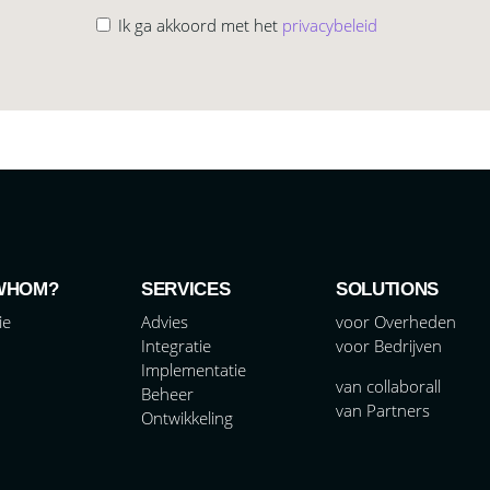
Ik ga akkoord met het
privacybeleid
WHOM?
SERVICES
SOLUTIONS
ie
Advies
voor Overheden
Integratie
voor Bedrijven
Implementatie
van collaborall
Beheer
van Partners
Ontwikkeling