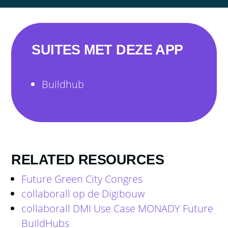
SUITES MET DEZE APP
Buildhub
RELATED RESOURCES
Future Green City Congres
collaborall op de Digibouw
collaborall DMI Use Case MONADY Future
BuildHubs