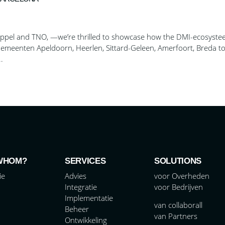
pel and TNO, —we’re thrilled to showcase how the DMI-ecosyst
ke Gemeenten Apeldoorn, Heerlen, Sittard-Geleen, Amerfoort, Breda t
.
WHOM?
SERVICES
SOLUTIONS
ie
Advies
voor Overheden
Integratie
voor Bedrijven
Implementatie
van collaborall
Beheer
van Partners
Ontwikkeling