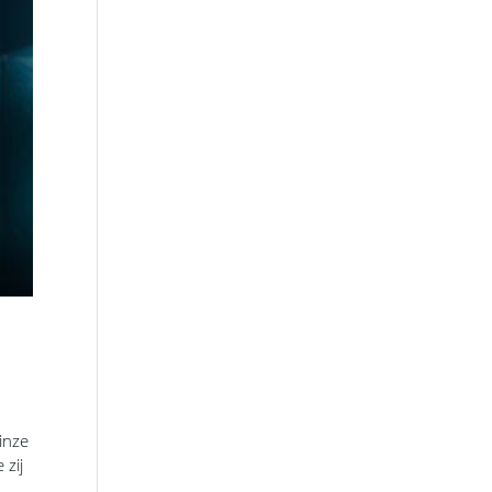
inze
 zij