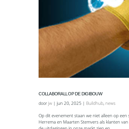
COLLABORALL OP DE DIGIBOUW
jw
jun 20, 2025
Buildhub
news
door
|
|
,
Op dit evenement staan we niet alleen op een 
Herrema en Maarten Stemvers als klanten van 
de uitdagingen in onze markt zien en...