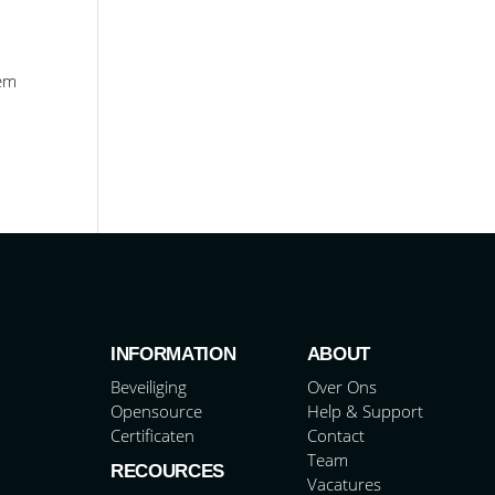
eem
o
INFORMATION
ABOUT
Beveiliging
Over Ons
Opensource
Help & Support
Certificaten
Contact
Team
RECOURCES
Vacatures