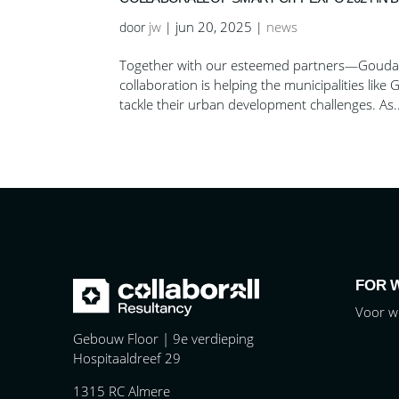
jw
jun 20, 2025
news
door
|
|
Together with our esteemed partners—Goudap
collaboration is helping the municipalities li
tackle their urban development challenges. As..
FOR 
Voor w
Gebouw Floor | 9e verdieping
Hospitaaldreef 29
1315 RC Almere